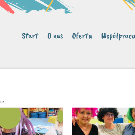
Start
O nas
Oferta
Współprac
ur.