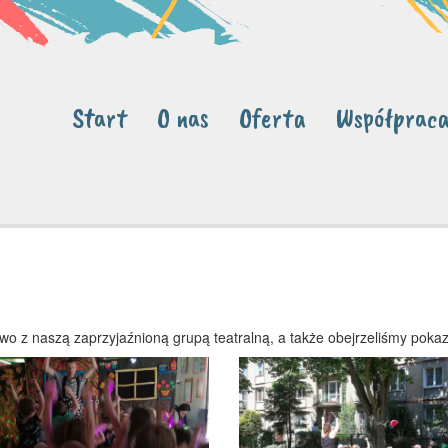
Start
O nas
Oferta
Współprac
towo z naszą zaprzyjaźnioną grupą teatralną, a także obejrzeliśmy pok